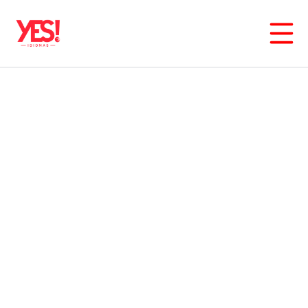
Tag:
comidas
típicas
Explorando os artigos com a tag
comidas típicas