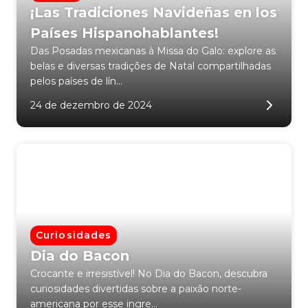
¡Las Tradiciones Navideñas en los
Países Hispanohablantes!
Das Posadas mexicanas à Missa do Galo: explore as
belas e diversas tradições de Natal compartilhadas
pelos países de lín...
24 de dezembro de 2024
Curiosidades
Dia do Bacon
Crocante e irresistível! No Dia do Bacon, descubra
curiosidades divertidas sobre a paixão norte-
americana por esse ingre...