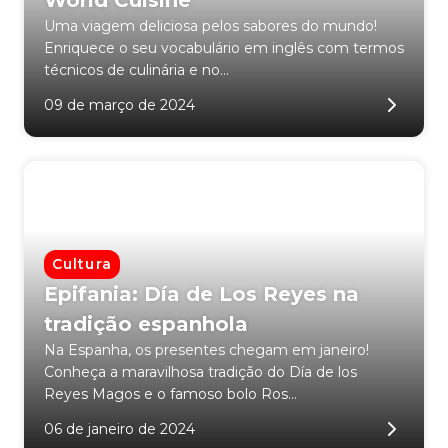
World Cuisine
Uma viagem deliciosa pelos sabores do mundo!
Enriquece o seu vocabulário em inglês com termos
técnicos de culinária e no...
09 de março de 2024
Cultura
Epifania: Día de Los Reyes na
tradição espanhola
Na Espanha, os presentes chegam em janeiro!
Conheça a maravilhosa tradição do Día de los
Reyes Magos e o famoso bolo Ros...
06 de janeiro de 2024