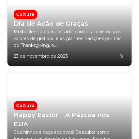
Cultura
Dia de Ação de Graças
Muito além do peru assado: conheça a história, os
valores de gratidão e as grandes tradições por trás
do Thanksgiving, o...
23 de novembro de 2023
Cultura
Happy Easter – A Páscoa nos
EUA
Coelhinhos e caça aos ovos! Descubra como