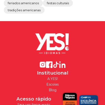
feriados americanos
festas culturais
tradições americanas
Institucional
A YES!
Escolas
Blog
Acesso rápido
Seja um franqueado