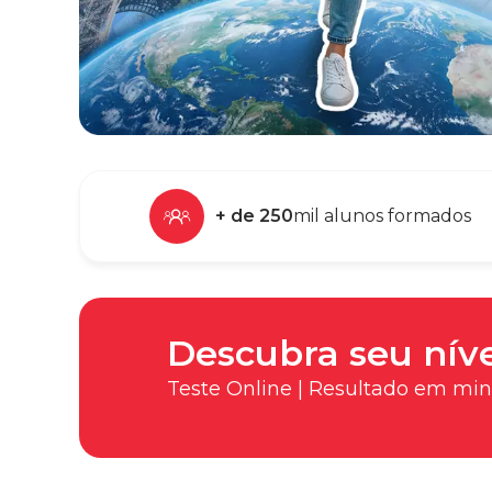
+ de 250
mil alunos formados
Descubra seu níve
Teste Online | Resultado em mi