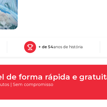
+ de 54
anos de história
l de forma rápida e gratui
nutos | Sem compromisso