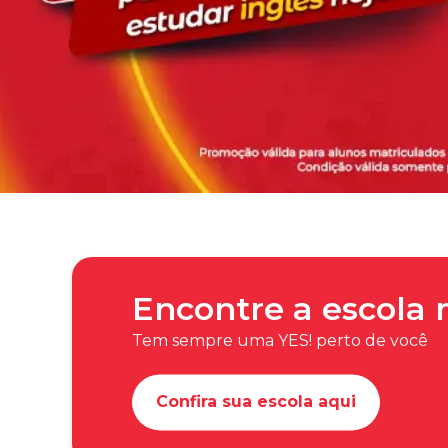
Encontre a escola
Tem sempre uma YES! perto de você
Confira sua escola aqui