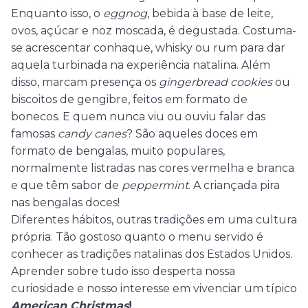
Enquanto isso, o
eggnog
, bebida à base de leite,
ovos, açúcar e noz moscada, é degustada. Costuma-
se acrescentar conhaque, whisky ou rum para dar
aquela turbinada na experiência natalina. Além
disso, marcam presença os
gingerbread cookies
ou
biscoitos de gengibre, feitos em formato de
bonecos. E quem nunca viu ou ouviu falar das
famosas
candy canes
? São aqueles doces em
formato de bengalas, muito populares,
normalmente listradas nas cores vermelha e branca
e que têm sabor de
peppermint
. A criançada pira
nas bengalas doces!
Diferentes hábitos, outras tradições em uma cultura
própria. Tão gostoso quanto o menu servido é
conhecer as tradições natalinas dos Estados Unidos.
Aprender sobre tudo isso desperta nossa
curiosidade e nosso interesse em vivenciar um típico
American Christmas
!