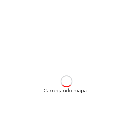
Carregando mapa...
Nossa localização
YES! TAQUARA