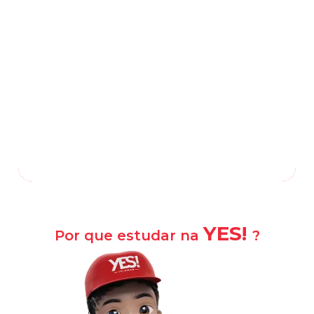
Avenida Nelson Cardoso, 1024, Taquara
-
Rio de Janeiro
—
RJ
,
22730-001
(21) 3272-8470
(21) 98354-9454
/
Falar com a escola
Como chegar?
YES!
Por que estudar na
?