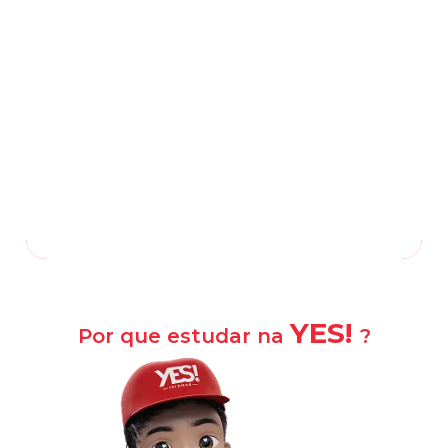
Rua Adolfo Silveira, 167, Centro
-
São
Pedro da Aldeia
—
RJ
,
28940-000
(22) 2621-3438
(22) 99731-3351
/
Falar com a escola
Como chegar?
YES!
Por que estudar na
?