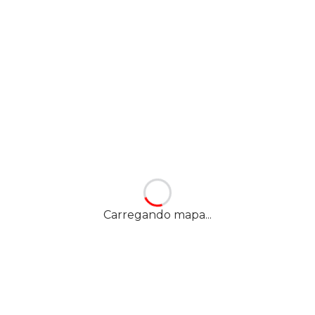
Carregando mapa...
Nossa localização
YES! SÃO PEDRO DA ALDEIA