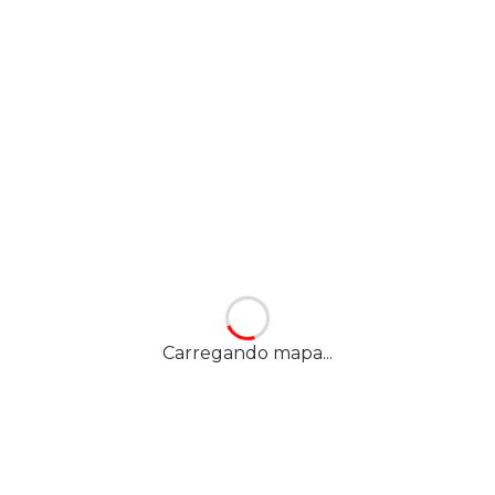
Carregando mapa...
Nossa localização
YES! SÃO JOÃO DE MERITI