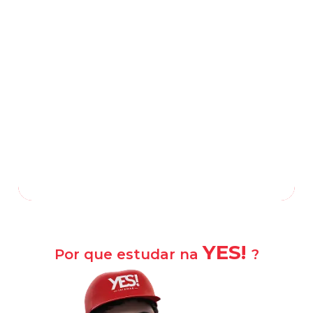
Rua Coronel Henrique da Fonseca, 158,
Centro
-
São João de Meriti
—
RJ
,
25520-620
(21) 3926-5160
(21) 99698-1030
/
Falar com a escola
Como chegar?
YES!
Por que estudar na
?