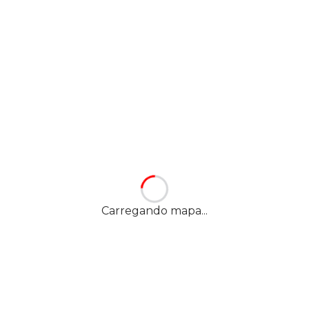
Carregando mapa...
Nossa localização
YES! ROCINHA