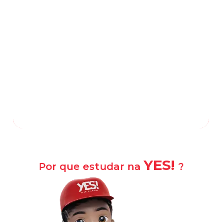
Estrada da Gávea, 587, Rocinha
-
Rio de
Janeiro
—
RJ
,
22451-271
(21) 3322-0909
(21) 98481-1912
/
Falar com a escola
Como chegar?
YES!
Por que estudar na
?