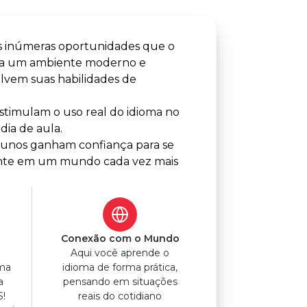
s inúmeras oportunidades que o
tra um ambiente moderno e
lvem suas habilidades de
timulam o uso real do idioma no
dia de aula.
alunos ganham confiança para se
lmente em um mundo cada vez mais
o
Conexão com o Mundo
Aqui você aprende o
uma
idioma de forma prática,
a
pensando em situações
S!
reais do cotidiano