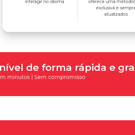
interagir no idioma
oferece uma metodol
exclusiva e sempr
atualizados
nível de forma rápida e gra
 em minutos | Sem compromisso