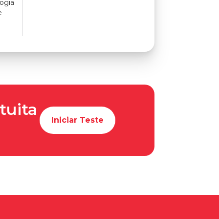
ogia
e
tuita
Iniciar Teste