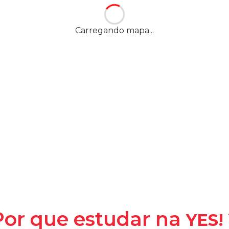
, Realengo
-
Rio de
Carregando mapa...
YES! -
Y
la
Por que estudar na
YES!