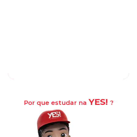
Estrada Real de Mauá, 260, Praia da
Esperança
-
Magé
—
RJ
,
25926-586
(21) 3609-3476
(21) 99586-7100
/
Falar com a escola
Como chegar?
YES!
Por que estudar na
?