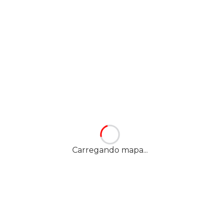
Carregando mapa...
Nossa localização
YES! OSÓRIO