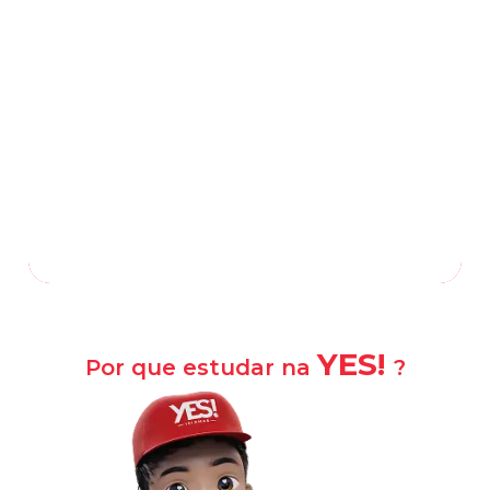
Rua Barão do Rio Branco, 382, Centro
-
Osório
—
RS
,
95520-000
(51) 2010-0170
(51) 98905-9736
/
Falar com a escola
Como chegar?
YES!
Por que estudar na
?