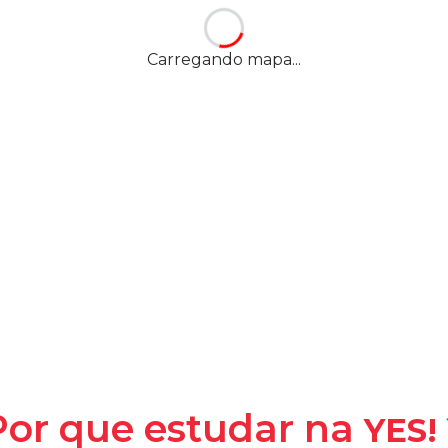
 de Janeiro
—
RJ
,
Carregando mapa...
YES! -
YE
la
Por que estudar na
YES!