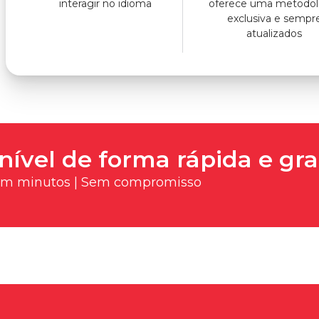
interagir no idioma
oferece uma metodol
exclusiva e sempr
atualizados
nível de forma rápida e gra
 em minutos | Sem compromisso