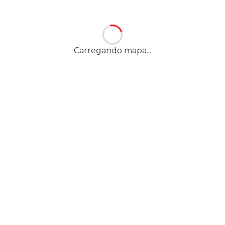
L
o Barnabé, 6600,
Carregando mapa...
—
SP
,
13331-212
YES! -
Y
la