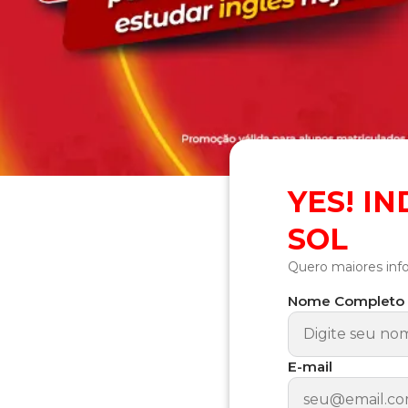
YES! I
SOL
Quero maiores inf
Nome Completo
E-mail