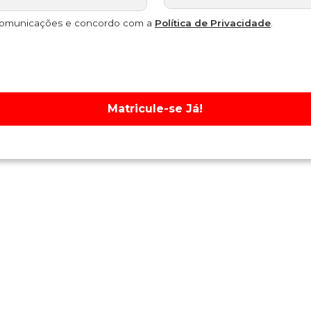
comunicações e concordo com a
Política de Privacidade
.
Matricule-se Já!
ação
 - JARDIM