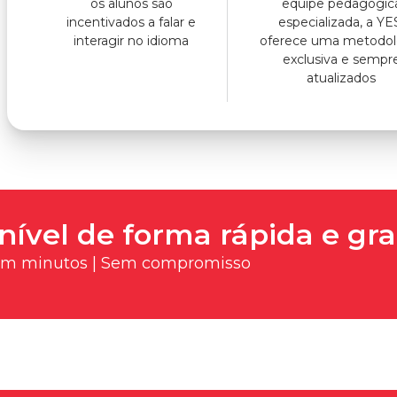
os alunos são
equipe pedagógic
incentivados a falar e
especializada, a YE
interagir no idioma
oferece uma metodol
exclusiva e sempr
atualizados
nível de forma rápida e gra
 em minutos | Sem compromisso