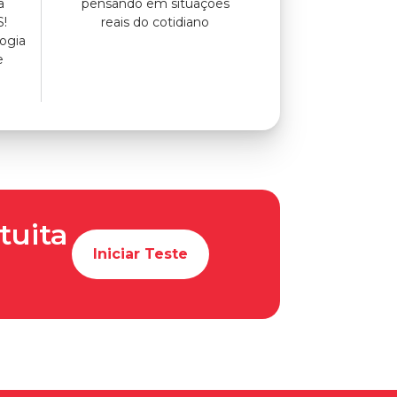
a
pensando em situações
S!
reais do cotidiano
ogia
e
tuita
Iniciar Teste