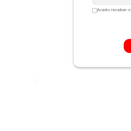
Aceito receber 
Nossa localiz
YES! INDAIATUBA