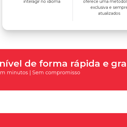
interagir no idioma
oferece uma metodol
exclusiva e sempr
atualizados
nível de forma rápida e gra
 em minutos | Sem compromisso