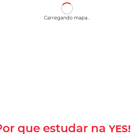
 LT 12 LJ A.B.C,
5275-470
Carregando mapa...
YES! -
Y
la
Por que estudar na
YES!