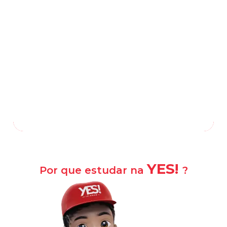
Avenida Heliópolis, 364, Heliópolis
-
Belford Roxo
—
RJ
,
26120-300
(21) 3044-5844
Falar com a escola
Como chegar?
YES!
Por que estudar na
?