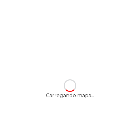
Carregando mapa...
Nossa localização
YES! HELIÓPOLIS