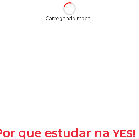
orte (Gama)
-
Brasília
Carregando mapa...
YES! -
Y
la
Por que estudar na
YES!