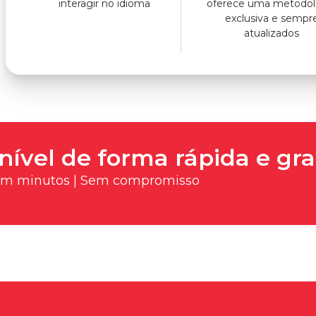
interagir no idioma
oferece uma metodol
exclusiva e sempr
atualizados
nível de forma rápida e gra
 em minutos | Sem compromisso