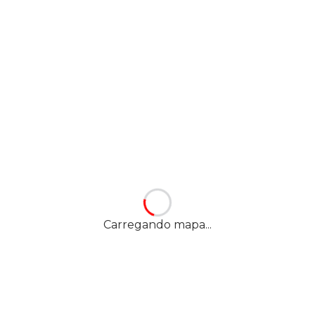
Carregando mapa...
Nossa localização
YES! ENGENHEIRO PEDREIRA