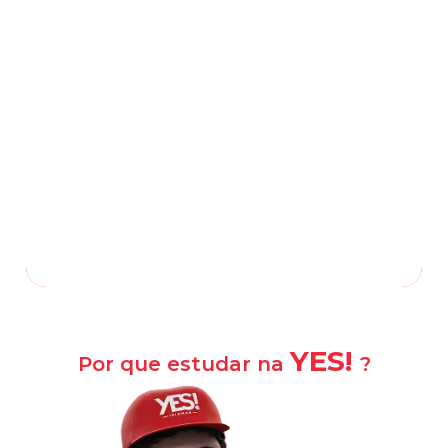
Rua Francisco Antônio Russo, 317, Loja
202, Engenheiro Pedreira
-
Japeri
—
RJ
,
26445-060
(21) 2664-3953
(21) 97004-0060
/
Falar com a escola
Como chegar?
YES!
Por que estudar na
?