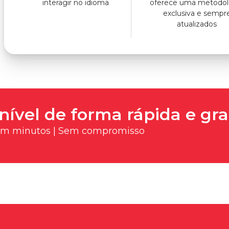
interagir no idioma
oferece uma metodol
exclusiva e sempr
atualizados
nível de forma rápida e gra
 em minutos | Sem compromisso