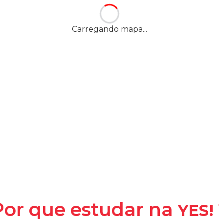
-
Rio de Janeiro
—
RJ
,
Carregando mapa...
YES! -
Y
la
Por que estudar na
YES!