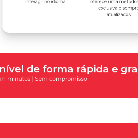
interagir no idioma
oferece uma metodol
exclusiva e sempr
atualizados
nível de forma rápida e gra
 em minutos | Sem compromisso