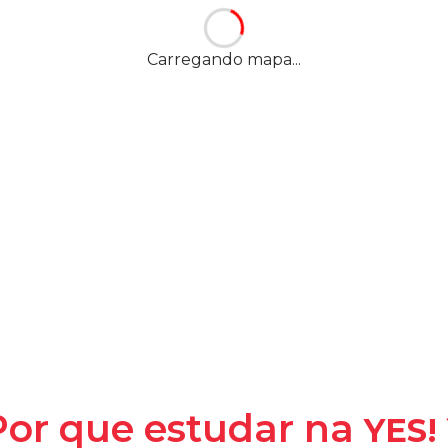
44, São Cristóvão
-
Carregando mapa...
YES! -
Y
la
Por que estudar na
YES!