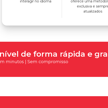
interagir no idioma
oferece uma metodol
exclusiva e sempr
atualizados
nível de forma rápida e gra
 em minutos | Sem compromisso