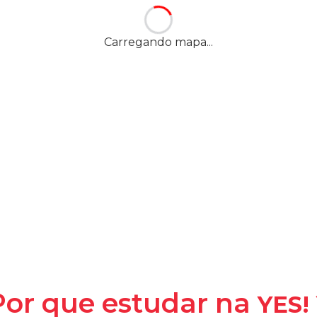
8, Centro
-
Belford
Carregando mapa...
YES! -
Y
la
Por que estudar na
YES!