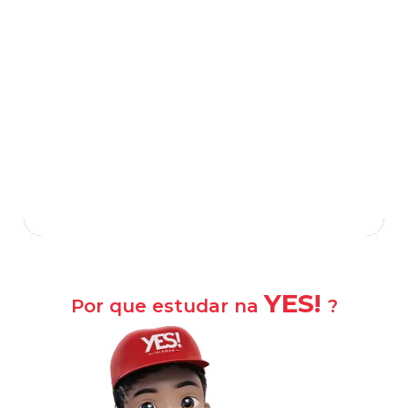
Rua Francisco Real, 1851, Bangu
-
Rio de
Janeiro
—
RJ
,
21810-041
(21) 3331-2615
(21) 96550-2171
/
Falar com a escola
Como chegar?
YES!
Por que estudar na
?