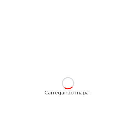
Carregando mapa...
Nossa localização
YES! BANGU