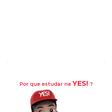
Rua Nair Andrade, 62, Alcântara
-
São
Gonçalo
—
RJ
,
24710-430
(21) 2601-1800
(21) 98879-3468
/
Falar com a escola
Como chegar?
YES!
Por que estudar na
?