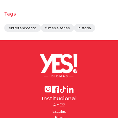
Tags
entretenimento
filmes e séries
história
Institucional
A YES!
Escolas
Blog