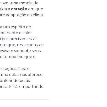
romove uma mescla de
tida a
estação
em que
nte adaptação ao clima
la um espírito de
 brilhante e calor
orpos precisam estar
to que, ressecadas, as
brevivam somente seus
 o tempo frio que o
estações. Para o
uma delas nos oferece.
onferindo belas
praia. E não importando