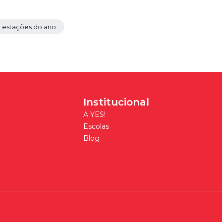
estações do ano
Institucional
A YES!
Escolas
Blog