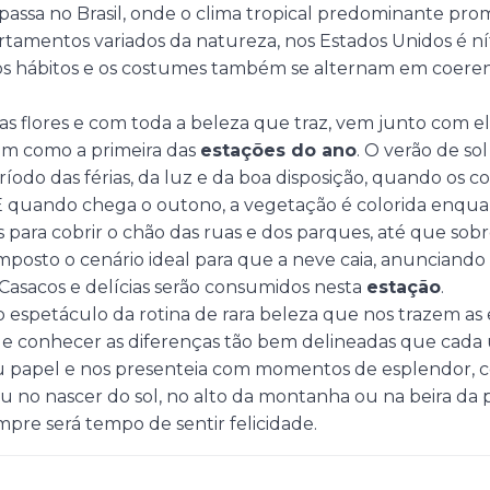
 passa no Brasil, onde o clima tropical predominante p
amentos variados da natureza, nos Estados Unidos é ní
, os hábitos e os costumes também se alternam em coere
as flores e com toda a beleza que traz, vem junto com e
sim como a primeira das
estações do ano
. O verão de sol
odo das férias, da luz e da boa disposição, quando os c
 E quando chega o outono, a vegetação é colorida enquan
s para cobrir o chão das ruas e dos parques, até que so
mposto o cenário ideal para que a neve caia, anunciando
Casacos e delícias serão consumidos nesta
estação
.
 o espetáculo da rotina de rara beleza que nos trazem as 
de conhecer as diferenças tão bem delineadas que cada 
 papel e nos presenteia com momentos de esplendor, c
ou no nascer do sol, no alto da montanha ou na beira da 
empre será tempo de sentir felicidade.