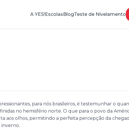
A YES!
Escolas
Blog
Teste de Nivelamento
easons
pressionantes, para nós brasileiros, é testemunhar o qua
inidas no hemisfério norte. O que para o povo da Améric
alta aos olhos, permitindo a perfeita percepção da chega
 inverno.