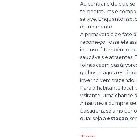
Ao contrário do que se
temperaturas e comport
se vive. Enquanto isso
do momento.
A primavera é de fato d
recomeço, fosse ela as
intenso é também o perí
saudáveis e atraentes.
folhas caem das árvore
galhos. E agora está co
inverno vem trazendo. 
Para o habitante local,
visitante, uma chance 
A natureza cumpre seu
paisagens, seja no por 
qual seja a
estação
, s