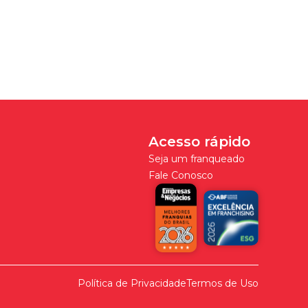
Acesso rápido
Seja um franqueado
Fale Conosco
Política de Privacidade
Termos de Uso