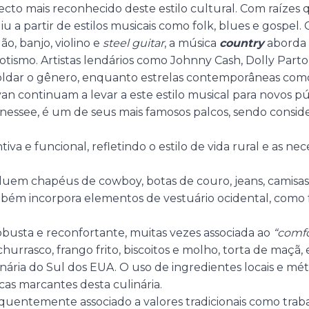
pecto mais reconhecido deste estilo cultural. Com raíze
iu a partir de estilos musicais como folk, blues e gospel.
o, banjo, violino e
steel guitar
, a música
country
aborda 
riotismo. Artistas lendários como Johnny Cash, Dolly Part
oldar o gênero, enquanto estrelas contemporâneas como
 continuam a levar a este estilo musical para novos pú
nessee, é um de seus mais famosos palcos, sendo consid
ntiva e funcional, refletindo o estilo de vida rural e as ne
cluem chapéus de cowboy, botas de couro, jeans, camisas
ambém incorpora elementos de vestuário ocidental, como f
obusta e reconfortante, muitas vezes associada ao
“comfo
churrasco, frango frito, biscoitos e molho, torta de maçã,
inária do Sul dos EUA. O uso de ingredientes locais e m
icas marcantes desta culinária.
requentemente associado a valores tradicionais como trab