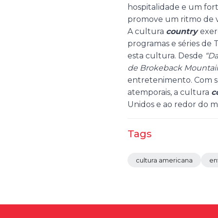
hospitalidade e um for
promove um ritmo de vi
A cultura
country
exer
programas e séries de 
esta cultura. Desde
“Da
de Brokeback Mountai
entretenimento. Com sua
atemporais, a cultura
c
Unidos e ao redor do 
Tags
cultura americana
en