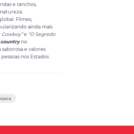
ndas e ranchos,
natureza.
obal. Filmes,
ularizando ainda mais
n Cowboy”
e
“O Segredo
a
country
no
a saborosa e valores
 pessoas nos Estados
úsica