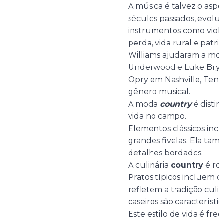
A música é talvez o as
séculos passados, evolu
instrumentos como violã
perda, vida rural e pat
Williams ajudaram a m
Underwood e Luke Bryan
Opry em Nashville, Ten
gênero musical.
A moda
country
é disti
vida no campo.
Elementos clássicos in
grandes fivelas. Ela t
detalhes bordados.
A culinária
country
é r
Pratos típicos incluem 
refletem a tradição cul
caseiros são característ
Este estilo de vida é f