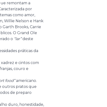
s que remontam a
 Caracterizada por
temas como amor,
on, Willie Nelson e Hank
 Garth Brooks, Carrie
blicos. O Grand Ole
erado o
“lar”
deste
cessidades práticas da
 xadrez e cintos com
ranjas, couro e
rt food”
americano.
 e outros pratos que
étodos de preparo
alho duro, honestidade,