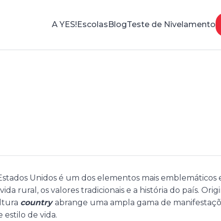
A YES!
Escolas
Blog
Teste de Nivelamento
a Country
Estados Unidos é um dos elementos mais emblemáticos e 
ida rural, os valores tradicionais e a história do país. Orig
ultura
country
abrange uma ampla gama de manifestações
 estilo de vida.