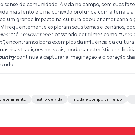
te senso de comunidade. A vida no campo, com suas faze
da mais lento e uma conexão profunda com a terra e a 
ce um grande impacto na cultura popular americana e gl
TV frequentemente exploram seus temas e cenários, pop
llas”
até
“Yellowstone”
, passando por filmes como
“Urba
n”
, encontramos bons exemplos da influência da cultur
s ricas tradições musicais, moda característica, culinári
ountry
continua a capturar a imaginação e o coração das
mundo.
tretenimento
estilo de vida
moda e comportamento
m