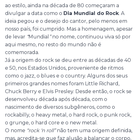
ao estilo, ainda na década de 80 começaram a
divulgar a data como o
Dia Mundial do Rock
. A
ideia pegou e o desejo do cantor, pelo menos em
nosso país, foi cumprido. Mas a homenagem, apesar
de levar
“
Mundial
”
no nome, continuou viva só por
aqui mesmo, no resto do mundo não é
comemorada.
Já a origem do rock se deu entre as décadas de 40
e 50, nos Estados Unidos, proveniente de ritmos
como o jazz, o blues e o country. Alguns dos seus
primeiros grandes nomes foram Little Richard,
Chuck Berry e Elvis Presley. Desde então, o rock se
desenvolveu década após década, com o
nascimento de diversos subgêneros, como o
rockabilly, o heavy metal, o hard rock, o punk rock,
o grunge, o hard core e o new metal.
O nome
“rock ‘n roll”
não tem uma origem definida,
mas, acredita-se que faz alusão a balançar o corpo,